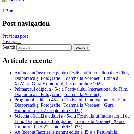
1
2
►
Post navigation
Previous post
Next post
Search
Articole recente
Au început înscrierile pentru Festivalul International de Film,
Diaporama și Fotografie „Toamnă la Voroneț”, Editia a
XLVI-a, Gura Humorului, 1-3 octombrie 2026
Palmaresul ediției a 45-a a Festivalului Internațional de Film,
Diaporamă și Fotografie „Toamnă la Voroneț”
Programul ediției a 45-a a Festivalului Internațional de Film,
Diaporamă și Fotografie „Toamnă la Voroneț” (Gura
Humorului, 25-27 septembrie 2025)
Selecția oficială a ediției a 45-a a Festivalului Internațional de
Film, Diaporamă și Fotografie „Toamnă la Voroneț” (Gura
Humorului, 25-27 septembrie 2025)
Au început înscrierile pentru ediția a 45-a a Festivalului