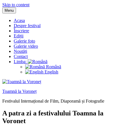
Skip to content
Menu
Acasa
Despre festival
Înscriere
Ediții
Galerie foto
Galerie video
Noutăți
Contact
Limba:
Română
English
Toamnă la Voroneț
Festivalul Internațional de Film, Diaporamă și Fotografie
A patra zi a festivalului Toamna la
Voronet