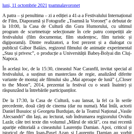
luni, 11 octombrie 2021
toamnalavoronet
A patra – și penultima – zi a ediției a 41-a a Festivalului Internațional
de Film, Diaporamă și Fotografie „Toamnă la Voroneț” a debutat de
la 10:00, la Casa de Cultură din Gura Humorului, cu ultimul
program de scurtmetraje selecționate în cele patru competiții ale
festivalului (film documentar, film studențesc, film turistic și
digiporamă). Dintre realizatori, a fost prezent și a dialogat cu
publicul Gábor Balázs, regizorul filmului de animație experimental
„Stau și privesc”, o producție a Universității Babeș-Bolyai din Cluj-
Napoca.
În același loc, de la 15:30, cineastul Nae Caranfil, invitat special al
festivalului, a susținut un masterclass de regie, analizând diferite
variante de montaj ale filmului său „Mai aproape de lună” („Closer
to the Moon”, 2014, prezentat la festival cu o seară înainte) și
răspunzând la întrebările participanților.
De la 17:30, la Casa de Cultură, s-au lansat, la fel ca în serile
precedente, două cărți de cinema (dar nu numai). Mai întâi, actorii
Daniel Busuioc și Georgeta Burdujan, de la Teatrul Național „Vasile
Alecsandri” din Iași, au lecturat, sub îndrumarea regizorului Ovidiu
Lazăr, câte trei texte din volumul „Mărul de sticlă”, cea mai recentă
apariție editorială a cineastului Laurențiu Damian. Apoi, criticul și
istoricul de film Ioan-Pavel Azap și Laurențiu Damian au vorbit