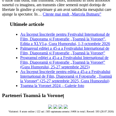
o lume mai bună, mai frumoasă. Astfel, îmbinînd în mod armonios
sunetul cu imaginea, am transmis către semenii noştri dorinţa de
libertate în gindire şi exprimare şi am avut satisfactia mesajului care
ajunge la spectator. In…
Citeste mai mult
„Marcela Butnaru”
Ultimele articole
Au început înscrierile pentru Festivalul International de
Film, Diaporama și Fotografie „Toamnă la Voroneț”,
Editia a XLVI-a, Gura Humorului, 1-3 octombrie 2026
Palmaresul ediției a 45-a a Festivalului Internațional de
Film, Diaporamă și Fotografie „Toamnă la Voroneț”
Programul ediției a 45-a a Festivalului Internațional de
Film, Diaporamă și Fotografie „Toamnă la Voroneț”
(Gura Humorului, 25-27 septembrie 2025)
Au început înscrierile pentru ediția a 45-a a Festivalului
Internațional de Film, Diaporamă și Fotografie „Toamnă
la Voroneț” (25-27 septembrie 2025, Gura Humorului)
Toamna la Voronet 2024 – Galerie foto
Parteneri Toamnă la Voroneț
Vizitatori: 8 acum online | 122 azi | 583 saptamana aceasta |
6406 in total |
Record: 593 (28.07.2026)