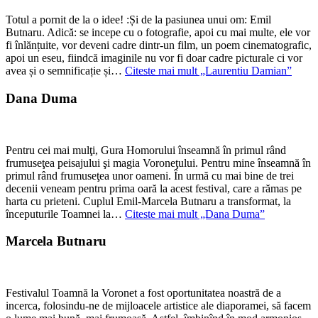
Totul a pornit de la o idee! :Și de la pasiunea unui om: Emil
Butnaru. Adică: se incepe cu o fotografie, apoi cu mai multe, ele vor
fi înlănțuite, vor deveni cadre dintr-un film, un poem cinematografic,
apoi un eseu, fiindcă imaginile nu vor fi doar cadre picturale ci vor
avea și o semnificație și…
Citeste mai mult
„Laurentiu Damian”
Dana Duma
Pentru cei mai mulţi, Gura Homorului înseamnă în primul rând
frumuseţea peisajului şi magia Voroneţului. Pentru mine înseamnă în
primul rând frumuseţea unor oameni. În urmă cu mai bine de trei
decenii veneam pentru prima oară la acest festival, care a rămas pe
harta cu prieteni. Cuplul Emil-Marcela Butnaru a transformat, la
începuturile Toamnei la…
Citeste mai mult
„Dana Duma”
Marcela Butnaru
Festivalul Toamnă la Voronet a fost oportunitatea noastră de a
incerca, folosindu-ne de mijloacele artistice ale diaporamei, să facem