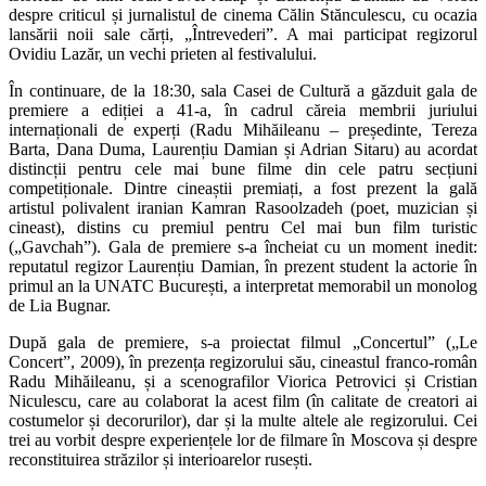
despre criticul și jurnalistul de cinema Călin Stănculescu, cu ocazia
lansării noii sale cărți, „Întrevederi”. A mai participat regizorul
Ovidiu Lazăr, un vechi prieten al festivalului.
În continuare, de la 18:30, sala Casei de Cultură a găzduit gala de
premiere a ediției a 41-a, în cadrul căreia membrii juriului
internaționali de experți (Radu Mihăileanu – președinte, Tereza
Barta, Dana Duma, Laurențiu Damian și Adrian Sitaru) au acordat
distincții pentru cele mai bune filme din cele patru secțiuni
competiționale. Dintre cineaștii premiați, a fost prezent la gală
artistul polivalent iranian Kamran Rasoolzadeh (poet, muzician și
cineast), distins cu premiul pentru Cel mai bun film turistic
(„Gavchah”). Gala de premiere s-a încheiat cu un moment inedit:
reputatul regizor Laurențiu Damian, în prezent student la actorie în
primul an la UNATC București, a interpretat memorabil un monolog
de Lia Bugnar.
După gala de premiere, s-a proiectat filmul „Concertul” („Le
Concert”, 2009), în prezența regizorului său, cineastul franco-român
Radu Mihăileanu, și a scenografilor Viorica Petrovici și Cristian
Niculescu, care au colaborat la acest film (în calitate de creatori ai
costumelor și decorurilor), dar și la multe altele ale regizorului. Cei
trei au vorbit despre experiențele lor de filmare în Moscova și despre
reconstituirea străzilor și interioarelor rusești.