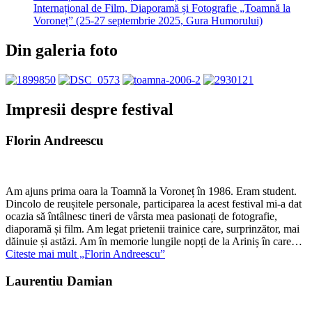
Internațional de Film, Diaporamă și Fotografie „Toamnă la
Voroneț” (25-27 septembrie 2025, Gura Humorului)
Din galeria foto
Impresii despre festival
Florin Andreescu
Am ajuns prima oara la Toamnă la Voroneț în 1986. Eram student.
Dincolo de reușitele personale, participarea la acest festival mi-a dat
ocazia să întâlnesc tineri de vârsta mea pasionați de fotografie,
diaporamă și film. Am legat prietenii trainice care, surprinzător, mai
dăinuie și astăzi. Am în memorie lungile nopți de la Ariniș în care…
Citeste mai mult
„Florin Andreescu”
Laurentiu Damian