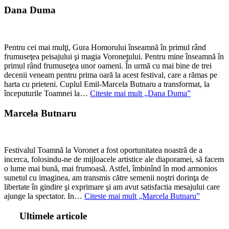
Dana Duma
Pentru cei mai mulţi, Gura Homorului înseamnă în primul rând
frumuseţea peisajului şi magia Voroneţului. Pentru mine înseamnă în
primul rând frumuseţea unor oameni. În urmă cu mai bine de trei
decenii veneam pentru prima oară la acest festival, care a rămas pe
harta cu prieteni. Cuplul Emil-Marcela Butnaru a transformat, la
începuturile Toamnei la…
Citeste mai mult
„Dana Duma”
Marcela Butnaru
Festivalul Toamnă la Voronet a fost oportunitatea noastră de a
incerca, folosindu-ne de mijloacele artistice ale diaporamei, să facem
o lume mai bună, mai frumoasă. Astfel, îmbinînd în mod armonios
sunetul cu imaginea, am transmis către semenii noştri dorinţa de
libertate în gindire şi exprimare şi am avut satisfactia mesajului care
ajunge la spectator. In…
Citeste mai mult
„Marcela Butnaru”
Ultimele articole