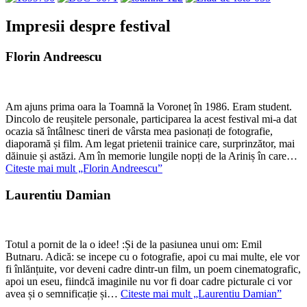
Impresii despre festival
Florin Andreescu
Am ajuns prima oara la Toamnă la Voroneț în 1986. Eram student.
Dincolo de reușitele personale, participarea la acest festival mi-a dat
ocazia să întâlnesc tineri de vârsta mea pasionați de fotografie,
diaporamă și film. Am legat prietenii trainice care, surprinzător, mai
dăinuie și astăzi. Am în memorie lungile nopți de la Ariniș în care…
Citeste mai mult
„Florin Andreescu”
Laurentiu Damian
Totul a pornit de la o idee! :Și de la pasiunea unui om: Emil
Butnaru. Adică: se incepe cu o fotografie, apoi cu mai multe, ele vor
fi înlănțuite, vor deveni cadre dintr-un film, un poem cinematografic,
apoi un eseu, fiindcă imaginile nu vor fi doar cadre picturale ci vor
avea și o semnificație și…
Citeste mai mult
„Laurentiu Damian”