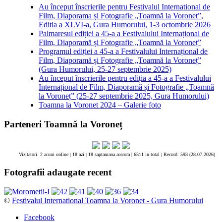
Au început înscrierile pentru Festivalul International de
Film, Diaporama și Fotografie „Toamnă la Voroneț”,
Editia a XLVI-a, Gura Humorului, 1-3 octombrie 2026
Palmaresul ediției a 45-a a Festivalului Internațional de
Film, Diaporamă și Fotografie „Toamnă la Voroneț”
Programul ediției a 45-a a Festivalului Internațional de
Film, Diaporamă și Fotografie „Toamnă la Voroneț”
(Gura Humorului, 25-27 septembrie 2025)
Au început înscrierile pentru ediția a 45-a a Festivalului
Internațional de Film, Diaporamă și Fotografie „Toamnă
la Voroneț” (25-27 septembrie 2025, Gura Humorului)
Toamna la Voronet 2024 – Galerie foto
Parteneri Toamnă la Voroneț
Vizitatori: 2 acum online | 18 azi | 18 saptamana aceasta |
6511 in total |
Record: 593 (28.07.2026)
Fotografii adaugate recent
©
Festivalul International Toamna la Voronet - Gura Humorului
Facebook