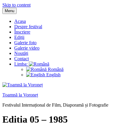
Skip to content
Menu
Acasa
Despre festival
Înscriere
Ediții
Galerie foto
Galerie video
Noutăți
Contact
Limba:
Română
English
Toamnă la Voroneț
Festivalul Internațional de Film, Diaporamă și Fotografie
Editia 05 – 1985