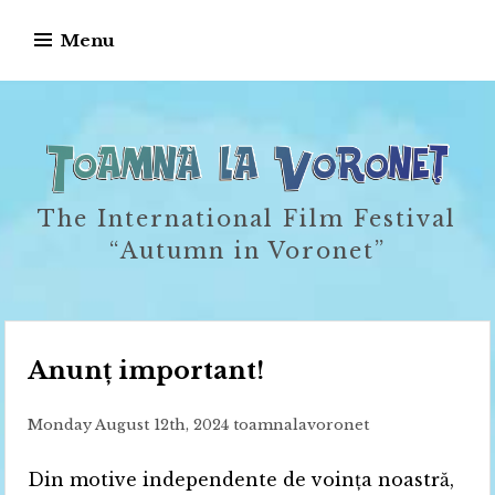
Skip
Menu
to
content
The International Film Festival
“Autumn in Voronet”
Anunț important!
Monday August 12th, 2024
toamnalavoronet
Din motive independente de voința noastră,