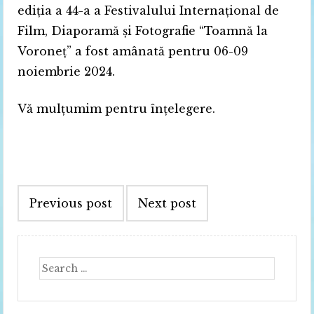
ediția a 44-a a Festivalului Internațional de
Film, Diaporamă și Fotografie “Toamnă la
Voroneț” a fost amânată pentru 06-09
noiembrie 2024.
Vă mulțumim pentru înțelegere.
Post
Previous post
Next post
navigation
Search