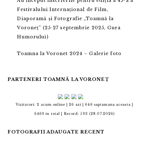
Au început înscrierile pentru ediția a 45-a a
Festivalului Internațional de Film,
Diaporamă și Fotografie „Toamnă la
Voroneț” (25-27 septembrie 2025, Gura
Humorului)
Toamna la Voronet 2024 – Galerie foto
PARTENERI TOAMNĂ LA VORONEȚ
Vizitatori: 2 acum online | 26 azi | 646 saptamana aceasta |
6469 in total |
Record: 593 (28.07.2026)
FOTOGRAFII ADAUGATE RECENT