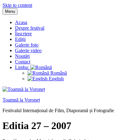
Skip to content
Menu
Acasa
Despre festival
Înscriere
Ediții
Galerie foto
Galerie video
Noutăți
Contact
Limba:
Română
English
Toamnă la Voroneț
Festivalul Internațional de Film, Diaporamă și Fotografie
Editia 27 – 2007