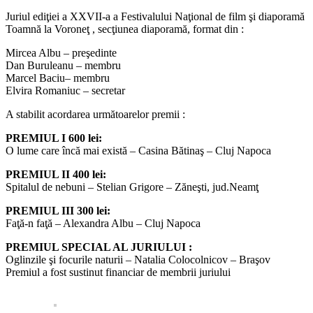
Juriul ediţiei a XXVII-a a Festivalului Naţional de film şi diaporamă
Toamnă la Voroneţ , secţiunea diaporamă, format din :
Mircea Albu – preşedinte
Dan Buruleanu – membru
Marcel Baciu– membru
Elvira Romaniuc – secretar
A stabilit acordarea următoarelor premii :
PREMIUL I 600 lei:
O lume care încă mai există – Casina Bătinaş – Cluj Napoca
PREMIUL II 400 lei:
Spitalul de nebuni – Stelian Grigore – Zăneşti, jud.Neamţ
PREMIUL III 300 lei:
Faţă-n faţă – Alexandra Albu – Cluj Napoca
PREMIUL SPECIAL AL JURIULUI :
Oglinzile şi focurile naturii – Natalia Colocolnicov – Braşov
Premiul a fost sustinut financiar de membrii juriului