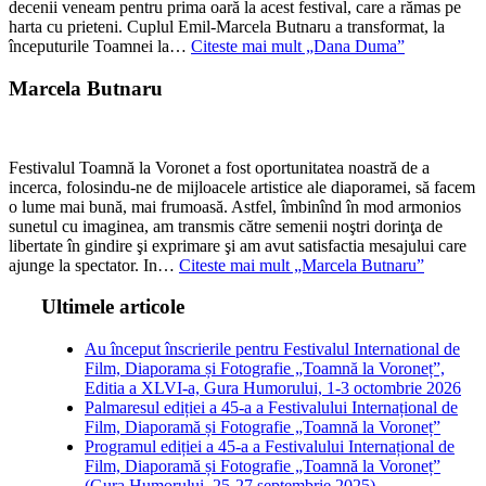
decenii veneam pentru prima oară la acest festival, care a rămas pe
harta cu prieteni. Cuplul Emil-Marcela Butnaru a transformat, la
începuturile Toamnei la…
Citeste mai mult
„Dana Duma”
Marcela Butnaru
Festivalul Toamnă la Voronet a fost oportunitatea noastră de a
incerca, folosindu-ne de mijloacele artistice ale diaporamei, să facem
o lume mai bună, mai frumoasă. Astfel, îmbinînd în mod armonios
sunetul cu imaginea, am transmis către semenii noştri dorinţa de
libertate în gindire şi exprimare şi am avut satisfactia mesajului care
ajunge la spectator. In…
Citeste mai mult
„Marcela Butnaru”
Ultimele articole
Au început înscrierile pentru Festivalul International de
Film, Diaporama și Fotografie „Toamnă la Voroneț”,
Editia a XLVI-a, Gura Humorului, 1-3 octombrie 2026
Palmaresul ediției a 45-a a Festivalului Internațional de
Film, Diaporamă și Fotografie „Toamnă la Voroneț”
Programul ediției a 45-a a Festivalului Internațional de
Film, Diaporamă și Fotografie „Toamnă la Voroneț”
(Gura Humorului, 25-27 septembrie 2025)