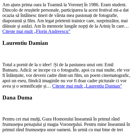
Am ajuns prima oara la Toamnă la Voroneț în 1986. Eram student.
Dincolo de reușitele personale, participarea la acest festival mi-a dat
ocazia să întâlnesc tineri de vârsta mea pasionați de fotografie,
diaporamă și film. Am legat prietenii trainice care, surprinzător, mai
dăinuie și astăzi. Am în memorie lungile nopți de la Ariniș în care…
Citeste mai mult
„Florin Andreescu”
Laurentiu Damian
Totul a pornit de la o idee! :Și de la pasiunea unui om: Emil
Butnaru. Adică: se incepe cu o fotografie, apoi cu mai multe, ele vor
fi înlănțuite, vor deveni cadre dintr-un film, un poem cinematografic,
apoi un eseu, fiindcă imaginile nu vor fi doar cadre picturale ci vor
avea și o semnificație și…
Citeste mai mult
„Laurentiu Damian”
Dana Duma
Pentru cei mai mulţi, Gura Homorului înseamnă în primul rând
frumuseţea peisajului şi magia Voroneţului. Pentru mine înseamnă în
primul rând frumuseţea unor oameni. În urmă cu mai bine de trei