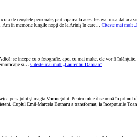
 de reușitele personale, participarea la acest festival mi-a dat ocazia 
tăzi. Am în memorie lungile nopți de la Ariniș în care…
Citeste mai mult
„
Adică: se incepe cu o fotografie, apoi cu mai multe, ele vor fi înlănțuit
 semnificație și…
Citeste mai mult
„Laurentiu Damian”
ţea peisajului şi magia Voroneţului. Pentru mine înseamnă în primul r
prieteni. Cuplul Emil-Marcela Butnaru a transformat, la începuturile T