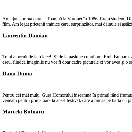
Am ajuns prima oara la Toamnă la Voroneț în 1986. Eram student. Dincolo
film. Am legat prietenii trainice care, surprinzător, mai dăinuie și as
Laurentiu Damian
Totul a pornit de la o idee! :Și de la pasiunea unui om: Emil Butnaru. 
eseu, fiindcă imaginile nu vor fi doar cadre picturale ci vor avea și o
Dana Duma
Pentru cei mai mulţi, Gura Homorului înseamnă în primul rând frumuse
veneam pentru prima oară la acest festival, care a rămas pe harta cu 
Marcela Butnaru