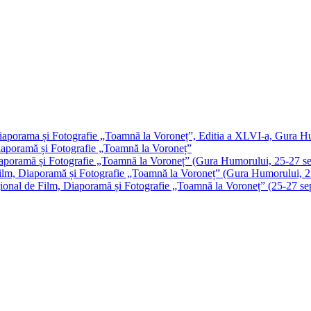
m, Diaporama și Fotografie „Toamnă la Voroneț”, Editia a XLVI-a, Gura 
 Diaporamă și Fotografie „Toamnă la Voroneț”
, Diaporamă și Fotografie „Toamnă la Voroneț” (Gura Humorului, 25-27 s
 de Film, Diaporamă și Fotografie „Toamnă la Voroneț” (Gura Humorului,
ernațional de Film, Diaporamă și Fotografie „Toamnă la Voroneț” (25-27