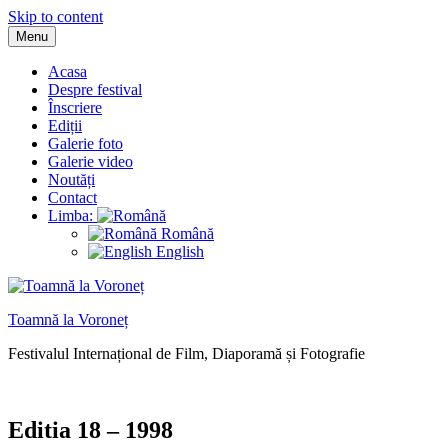
Skip to content
Menu
Acasa
Despre festival
Înscriere
Ediții
Galerie foto
Galerie video
Noutăți
Contact
Limba:
Română
English
Toamnă la Voroneț
Festivalul Internațional de Film, Diaporamă și Fotografie
Editia 18 – 1998