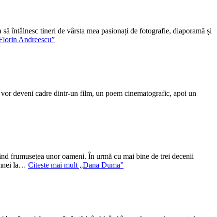
să întâlnesc tineri de vârsta mea pasionați de fotografie, diaporamă și
Florin Andreescu”
e, vor deveni cadre dintr-un film, un poem cinematografic, apoi un
ând frumuseţea unor oameni. În urmă cu mai bine de trei decenii
oamnei la…
Citeste mai mult
„Dana Duma”