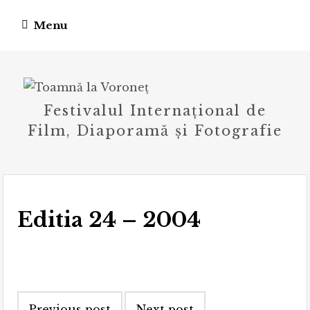
Skip
Menu
to
content
Festivalul Internațional de
Film, Diaporamă și Fotografie
Editia 24 – 2004
Post
Previous post
Next post