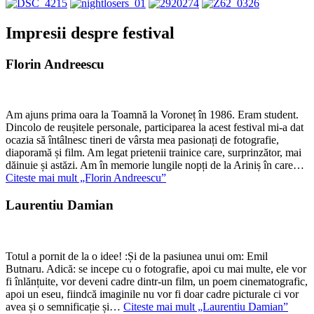
Impresii despre festival
Florin Andreescu
Am ajuns prima oara la Toamnă la Voroneț în 1986. Eram student.
Dincolo de reușitele personale, participarea la acest festival mi-a dat
ocazia să întâlnesc tineri de vârsta mea pasionați de fotografie,
diaporamă și film. Am legat prietenii trainice care, surprinzător, mai
dăinuie și astăzi. Am în memorie lungile nopți de la Ariniș în care…
Citeste mai mult
„Florin Andreescu”
Laurentiu Damian
Totul a pornit de la o idee! :Și de la pasiunea unui om: Emil
Butnaru. Adică: se incepe cu o fotografie, apoi cu mai multe, ele vor
fi înlănțuite, vor deveni cadre dintr-un film, un poem cinematografic,
apoi un eseu, fiindcă imaginile nu vor fi doar cadre picturale ci vor
avea și o semnificație și…
Citeste mai mult
„Laurentiu Damian”