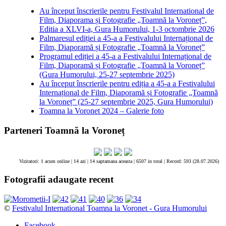
Au început înscrierile pentru Festivalul International de
Film, Diaporama și Fotografie „Toamnă la Voroneț”,
Editia a XLVI-a, Gura Humorului, 1-3 octombrie 2026
Palmaresul ediției a 45-a a Festivalului Internațional de
Film, Diaporamă și Fotografie „Toamnă la Voroneț”
Programul ediției a 45-a a Festivalului Internațional de
Film, Diaporamă și Fotografie „Toamnă la Voroneț”
(Gura Humorului, 25-27 septembrie 2025)
Au început înscrierile pentru ediția a 45-a a Festivalului
Internațional de Film, Diaporamă și Fotografie „Toamnă
la Voroneț” (25-27 septembrie 2025, Gura Humorului)
Toamna la Voronet 2024 – Galerie foto
Parteneri Toamnă la Voroneț
Vizitatori: 1 acum online | 14 azi | 14 saptamana aceasta |
6507 in total |
Record: 593 (28.07.2026)
Fotografii adaugate recent
©
Festivalul International Toamna la Voronet - Gura Humorului
Facebook