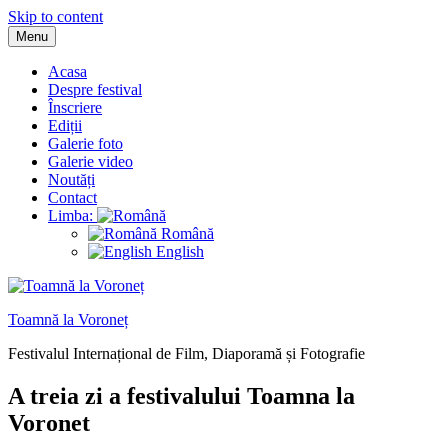
Skip to content
Menu
Acasa
Despre festival
Înscriere
Ediții
Galerie foto
Galerie video
Noutăți
Contact
Limba:
Română
English
Toamnă la Voroneț
Festivalul Internațional de Film, Diaporamă și Fotografie
A treia zi a festivalului Toamna la
Voronet