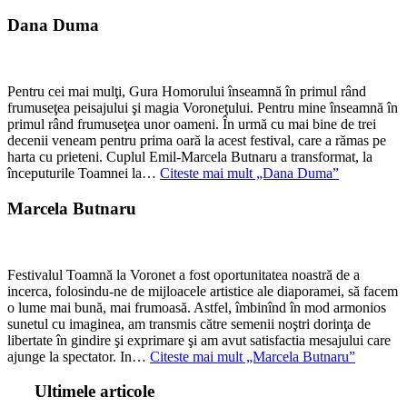
Dana Duma
Pentru cei mai mulţi, Gura Homorului înseamnă în primul rând
frumuseţea peisajului şi magia Voroneţului. Pentru mine înseamnă în
primul rând frumuseţea unor oameni. În urmă cu mai bine de trei
decenii veneam pentru prima oară la acest festival, care a rămas pe
harta cu prieteni. Cuplul Emil-Marcela Butnaru a transformat, la
începuturile Toamnei la…
Citeste mai mult
„Dana Duma”
Marcela Butnaru
Festivalul Toamnă la Voronet a fost oportunitatea noastră de a
incerca, folosindu-ne de mijloacele artistice ale diaporamei, să facem
o lume mai bună, mai frumoasă. Astfel, îmbinînd în mod armonios
sunetul cu imaginea, am transmis către semenii noştri dorinţa de
libertate în gindire şi exprimare şi am avut satisfactia mesajului care
ajunge la spectator. In…
Citeste mai mult
„Marcela Butnaru”
Ultimele articole