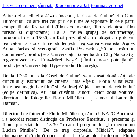
Leave a comment
sâmbătă, 9 octombrie 2021
toamnalavoronet
A treia zi a ediției a 41-a a început, la Casa de Cultură din Gura
Humorului, cu alte trei calupuri de filme selecționate în cele patru
competiții ale festivalului (film documentar, film studențesc, film
turistic și digiporamă). La al treilea grupaj de scurtmetraje,
programat de la 15:30, au fost prezenți și au dialogat cu publicul
realizatorii a două filme studențești: regizoarea-scenaristă Ágnes
Anna Farkas și scenografa Zsófia Polacsek („Să ne jucăm în
continuare”, producție a Universității Sapientia din Cluj-Napoca) și
regizorul-scenarist Emy-Mirel Ivașcă („Îmi cunosc potențialul”,
producție a Universității Hyperion din București).
De la 17:30, în sala Casei de Cultură s-au lansat două cărți ale
criticului și istoricului de cinema Titus Vîjeu: „Florin Mihăilescu.
Imaginea imaginii de film” și „Andrzej Wajda – «omul de celuloid»”
(ediție definitivă). Au luat cuvântul autorul celor două volume,
directorul de fotografie Florin Mihăilescu și cineastul Laurențiu
Damian.
Directorul de fotografie Florin Mihăilescu, căruia UNATC București
i-a acordat recent distincția de Professor Emeritus, a prezentat și
filmul proiectat de la 18:30 în cadrul programului „In memoriam
Lucian Pintilie”: „De ce trag clopotele, Mitică?”, adaptare
cinematografică după opera lui I. L. Caragiale. Profesorul Florin