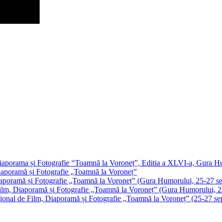
m, Diaporama și Fotografie “Toamnă la Voroneț”, Editia a XLVI-a, Gura 
 Diaporamă și Fotografie „Toamnă la Voroneț”
, Diaporamă și Fotografie „Toamnă la Voroneț” (Gura Humorului, 25-27 s
 de Film, Diaporamă și Fotografie „Toamnă la Voroneț” (Gura Humorului,
ernațional de Film, Diaporamă și Fotografie „Toamnă la Voroneț” (25-27