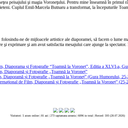
ţea peisajului şi magia Voroneţului. Pentru mine înseamnă în primul r
prieteni. Cuplul Emil-Marcela Butnaru a transformat, la începuturile T
a, folosindu-ne de mijloacele artistice ale diaporamei, să facem o lume
ire şi exprimare şi am avut satisfactia mesajului care ajunge la spectato
 Film, Diaporama și Fotografie “Toamnă la Voroneț”, Editia a XLVI-a, 
Film, Diaporamă și Fotografie „Toamnă la Voroneț”
Film, Diaporamă și Fotografie „Toamnă la Voroneț” (Gura Humorului, 25
i Internațional de Film, Diaporamă și Fotografie „Toamnă la Voroneț” (2
Vizitatori: 5 acum online | 81 azi | 273 saptamana aceasta |
6096 in total |
Record: 593 (28.07.2026)