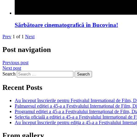
Sărbătoare cinematografică în Bucovina!
Prev
1
of
1
Next
Post navigation
Previous post
Next post
Search
Recent Posts
Au început înscrierile pentru Festivalul International de Fil
Palmaresul ediției a 45-a a Festivalului Internațional de Film,
Programul ediției a 45-a a Festivalului Internațional de Film
Selecția oficială a ediției a 45-a a Festivalului Internațional
Au început înscrierile pentru ediția a 45-a a Festivalului Int
From gallery