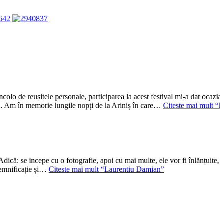
 de reușitele personale, participarea la acest festival mi-a dat ocazia 
tăzi. Am în memorie lungile nopți de la Ariniș în care…
Citeste mai mult
“
Adică: se incepe cu o fotografie, apoi cu mai multe, ele vor fi înlănțuit
 semnificație și…
Citeste mai mult
“Laurentiu Damian”