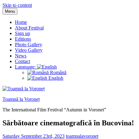
Skip to content
Menu
Home
About Festival
Sign up
Editions
Photo Gallery
Video Gallery
News
Contact
Language:
Română
English
Toamnă la Voroneț
The International Film Festival “Autumn in Voronet”
Sărbătoare cinematografică în Bucovina!
Saturday September 23rd, 2023
toamnalavoronet