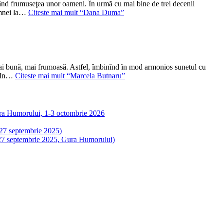
ând frumuseţea unor oameni. În urmă cu mai bine de trei decenii
oamnei la…
Citeste mai mult
“Dana Duma”
 mai bună, mai frumoasă. Astfel, îmbinînd în mod armonios sunetul cu
r. In…
Citeste mai mult
“Marcela Butnaru”
Gura Humorului, 1-3 octombrie 2026
-27 septembrie 2025)
5-27 septembrie 2025, Gura Humorului)