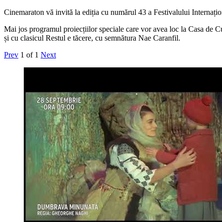
Cinemaraton vă invită la ediția cu numărul 43 a Festivalului Interna
Mai jos programul proiecțiilor speciale care vor avea loc la Casa de Cu
și cu clasicul Restul e tăcere, cu semnătura Nae Caranfil.
Prev
1
of
1
Next