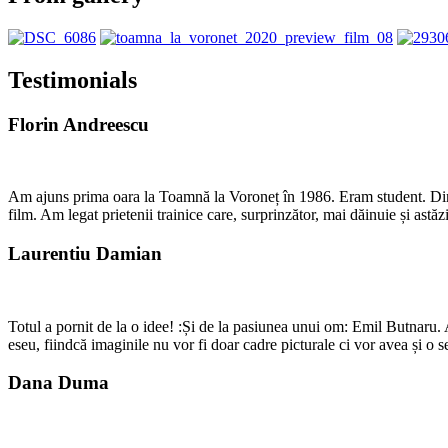
Testimonials
Florin Andreescu
Am ajuns prima oara la Toamnă la Voroneț în 1986. Eram student. Dincolo
film. Am legat prietenii trainice care, surprinzător, mai dăinuie și as
Laurentiu Damian
Totul a pornit de la o idee! :Și de la pasiunea unui om: Emil Butnaru. 
eseu, fiindcă imaginile nu vor fi doar cadre picturale ci vor avea și o
Dana Duma