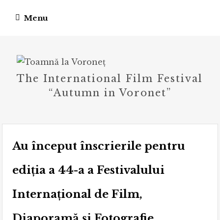
Skip
Menu
to
content
The International Film Festival
“Autumn in Voronet”
Au început înscrierile pentru
ediția a 44-a a Festivalului
Internațional de Film,
Diaporamă și Fotografie