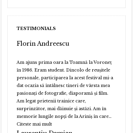
TESTIMONIALS
Florin Andreescu
Am ajuns prima oara la Toamnă la Voroneț
în 1986. Eram student. Dincolo de reușitele
personale, participarea la acest festival mi-a
dat ocazia să întâlnesc tineri de vârsta mea
pasionați de fotografie, diaporamă și film.
Am legat prietenii trainice care,
surprinzător, mai dăinuie și astăzi. Am în
memorie lungile nopți de la Ariniș în care…
“Florin
Citeste mai mult
Andreescu”