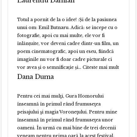
Laurentiu Damian
Totul a pornit de la o idee! :Și de la pasiunea
unui om: Emil Butnaru. Adică: se incepe cu o
fotografie, apoi cu mai multe, ele vor fi
înlănțuite, vor deveni cadre dintr-un film, un
poem cinematografic, apoi un eseu, fiindcă
imaginile nu vor fi doar cadre picturale ci
“Lauren
vor avea și o semnificație și…
Citeste mai mult
Damian
Dana Duma
Pentru cei mai mulţi, Gura Homorului
înseamnă în primul rând frumuseţea
peisajului şi magia Voroneţului. Pentru mine
înseamnă în primul rând frumuseţea unor
oameni. În urmă cu mai bine de trei decenii
veneam pentru prima oară la acest festival,