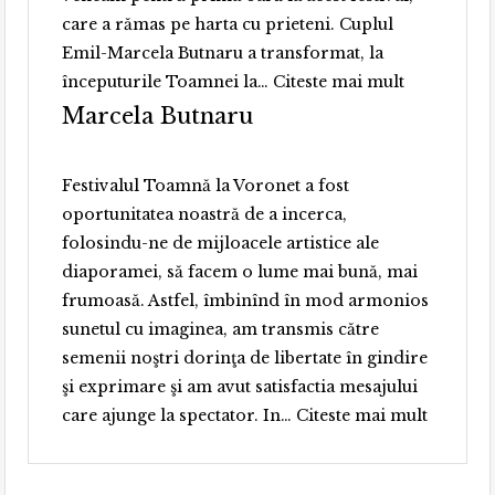
care a rămas pe harta cu prieteni. Cuplul
Emil-Marcela Butnaru a transformat, la
“Dana
începuturile Toamnei la…
Citeste mai mult
Duma”
Marcela Butnaru
Festivalul Toamnă la Voronet a fost
oportunitatea noastră de a incerca,
folosindu-ne de mijloacele artistice ale
diaporamei, să facem o lume mai bună, mai
frumoasă. Astfel, îmbinînd în mod armonios
sunetul cu imaginea, am transmis către
semenii noştri dorinţa de libertate în gindire
şi exprimare şi am avut satisfactia mesajului
“Marcel
care ajunge la spectator. In…
Citeste mai mult
Butnaru